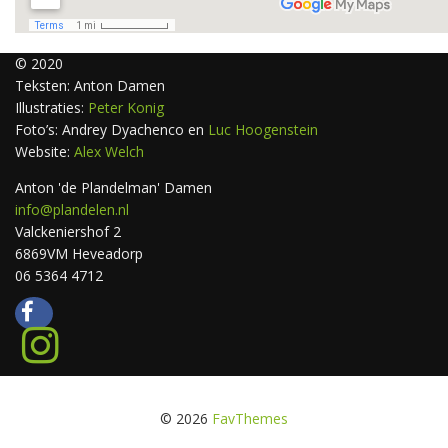
© 2020
Teksten: Anton Damen
Illustraties:
Peter Konig
Foto’s: Andrey Dyachenco en
Luc Hoogenstein
Website:
Alex Welch
Anton 'de Plandelman' Damen
info@plandelen.nl
Valckeniershof 2
6869VM Heveadorp
06 5364 4712
© 2026
FavThemes