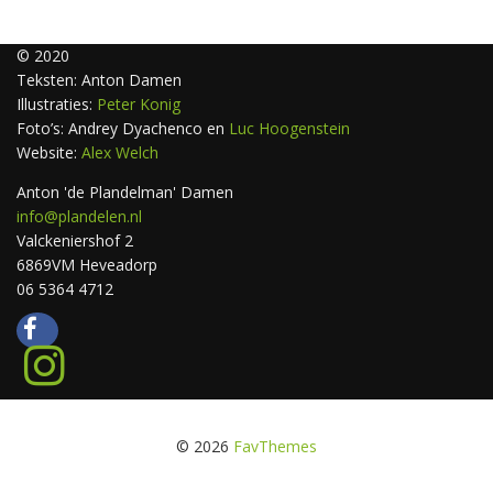
© 2020
Teksten: Anton Damen
Illustraties:
Peter Konig
Foto’s: Andrey Dyachenco en
Luc Hoogenstein
Website:
Alex Welch
Anton 'de Plandelman' Damen
info@plandelen.nl
Valckeniershof 2
6869VM Heveadorp
06 5364 4712
© 2026
FavThemes