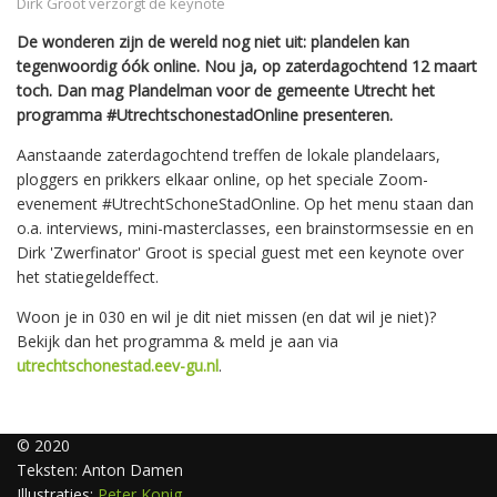
Dirk Groot verzorgt de keynote
De wonderen zijn de wereld nog niet uit: plandelen kan
tegenwoordig óók online. Nou ja, op zaterdagochtend 12 maart
toch. Dan mag Plandelman voor de gemeente Utrecht het
programma #UtrechtschonestadOnline presenteren.
Aanstaande zaterdagochtend treffen de lokale plandelaars,
ploggers en prikkers elkaar online, op het speciale Zoom-
evenement #UtrechtSchoneStadOnline. Op het menu staan dan
o.a. interviews, mini-masterclasses, een brainstormsessie en en
Dirk 'Zwerfinator' Groot is special guest met een keynote over
het statiegeldeffect.
Woon je in 030 en wil je dit niet missen (en dat wil je niet)?
Bekijk dan het programma & meld je aan via
utrechtschonestad.eev-gu.nl
.
© 2020
Teksten: Anton Damen
Illustraties:
Peter Konig