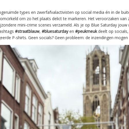
geruimde types en zwerfafvalactivisten op social media én in de bui
omcirkeld om zo het plaats delict te markeren. Het veroorzaken van zw
zondere mini-crime scenes verzameld. Als je op Blue Saturday jouw 
hashtags
#straatblauw
,
#bluesaturday
en
#peukmeuk
deelt op socials
eerde P-shirts. Geen socials? Geen probleem: de inzendingen mogen