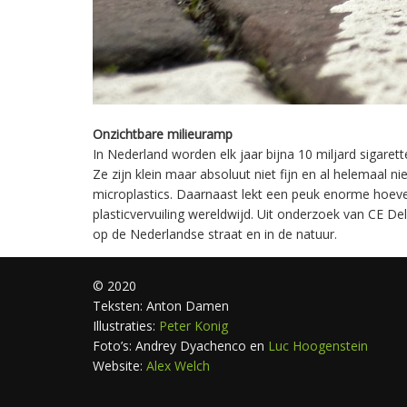
Onzichtbare milieuramp
In Nederland worden elk jaar bijna 10 miljard sigaret
Ze zijn klein maar absoluut niet fijn en al helemaal nie
microplastics. Daarnaast lekt een peuk enorme hoevee
plasticvervuiling wereldwijd. Uit onderzoek van CE Del
op de Nederlandse straat en in de natuur.
© 2020
Teksten: Anton Damen
Illustraties:
Peter Konig
Foto’s: Andrey Dyachenco en
Luc Hoogenstein
Website:
Alex Welch