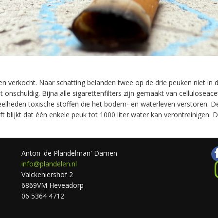
ten verkocht. Naar schatting belanden twee op de drie peuken niet in d
t onschuldig. Bijna alle sigarettenfilters zijn gemaakt van celluloseace
lheden toxische stoffen die het bodem- en waterleven verstoren. De si
ft blijkt dat één enkele peuk tot 1000 liter water kan verontreinigen.
Anton 'de Plandelman' Damen
info@plandelen.nl
Valckeniershof 2
6869VM Heveadorp
06 5364 4712