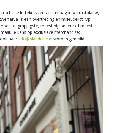
tenlucht de ludieke streetartcampagne #straatblauw,
erfafval is een overtreding én milieudelict. Op
mooiste, grappigste, meest bijzondere of meest
, maak je kans op exclusieve merchandise:
 ook naar
info@plandelen.nl
worden gemaild.