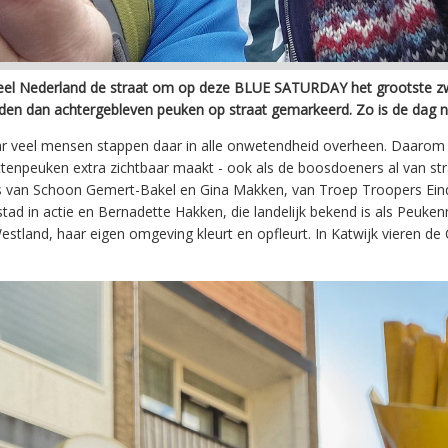
el Nederland de straat om op deze BLUE SATURDAY het grootste zwe
n dan achtergebleven peuken op straat gemarkeerd. Zo is de dag na B
 maar veel mensen stappen daar in alle onwetendheid overheen. Daaro
ttenpeuken extra zichtbaar maakt - ook als de boosdoeners al van stra
s van Schoon Gemert-Bakel en Gina Makken, van Troep Troopers Eind
in actie en Bernadette Hakken, die landelijk bekend is als Peukenme
stland, haar eigen omgeving kleurt en opfleurt. In Katwijk vieren d