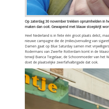
Op zaterdag 30 november trekken opruimhelden in he
maken dan ooit. Gewapend met blauw stoepkrijt worde
Heel Nederland is in feite één groot plaats delict,
nieuwe campagne die de (milieu)vervuiling van sigare
Damen gaat op Blue Saturday samen met vrijwilliger
Rodermans van Zwerfie Rotterdam komt in de Maasstad 
terwijl Bianca Tiegelaar, de Schoonmoeder van het We
doet de plaatselijke zwerfafvalbrigade dat ook.