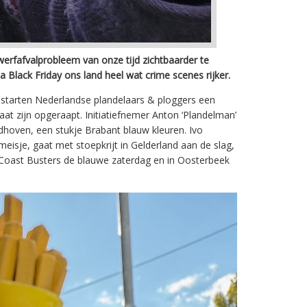
rfafvalprobleem van onze tijd zichtbaarder te
lack Friday ons land heel wat crime scenes rijker.
m starten Nederlandse plandelaars & ploggers een
at zijn opgeraapt. Initiatiefnemer Anton ‘Plandelman’
hoven, een stukje Brabant blauw kleuren. Ivo
isje, gaat met stoepkrijt in Gelderland aan de slag,
e Coast Busters de blauwe zaterdag en in Oosterbeek