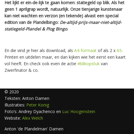
Het lijkt er ein-de-lijk te gaan komen: statiegeld op blik. Als het
geen 1 aprilgrap wordt, natuurlijk. Onze tienjarige kunstenaar
kan niet wachten en verzon (en tekende) alvast een special
edition van de Plandelbingo:
De-altijd-prijs-maar-niet-altijd-
statiegeld-Plandel & Plog Bingo
.
En die vind je hier als download, als
A4-formaat
of als 2 x
A5
.
Printen en uitdelen maar, en dan kijken wie het eerst een kaart
vol heeft. En check ook even de actie
#blikopstuk
van
Zwerfinator & co.
© 2020
Teksten: Anton Damen
Illustraties:
Peter Konig
Foto’s: Andrey Dyachenco en
Luc Hoogenstein
Website:
Alex Welch
Anton 'de Plandelman' Damen